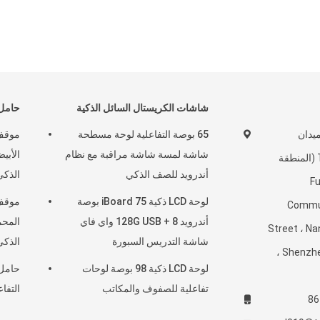
شاشات الكريستال السائل الذكية
حامل 
بلوك A ، ميدان
65 بوصة التفاعلية لوحة مسطحة
موقف 
شاشة لمسة شاشة مراقبة مع نظام
الأبي
Tanglangcheng (المنطقة
أندرويد للصف الذكي
الذكي / IFPD بحجم 
Fugu
لوحة LCD ذكية iBoard 75 بوصة
موقف 
Commun
أندرويد 8 + 128G USB واي فاي
المحم
Street ، Na
شاشة التدريس السبورة
الذكي 42-86 ب
Shenzhen ، Guangdong ،
لوحة LCD ذكية 98 بوصة لوحات
حامل 
تفاعلية للصفوف والمكاتب
التفاعلية