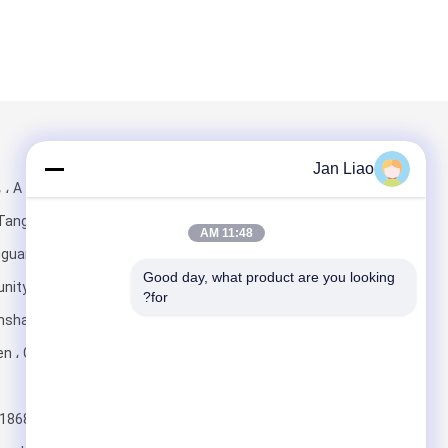
البريد بنا
تبعتنا
Jan Liao
1001 ، 
11:48 AM
الغربية) ، ang
Good day, what product are you looking 
ity ، Taoyuan
for?
nshan District ،
يرسل
الصين
+8618682424131