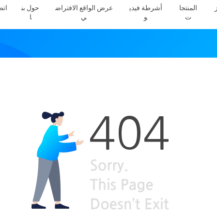
المنتجا
أشرطة فيدي
عرض الواقع الافتراض
حول بن
اتص
ت
و
ي
ا