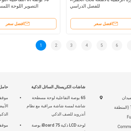
للفصل الدراسي
التصوير اللوحة اللم
افضل سعر
افضل سعر
1
2
3
4
5
6
شاشات الكريستال السائل الذكية
حامل 
بلوك A ، ميدان
65 بوصة التفاعلية لوحة مسطحة
موقف 
شاشة لمسة شاشة مراقبة مع نظام
الأبي
Tanglangcheng (المنطقة
أندرويد للصف الذكي
الذكي / IFPD بحجم 
Fugu
لوحة LCD ذكية iBoard 75 بوصة
موقف 
Commun