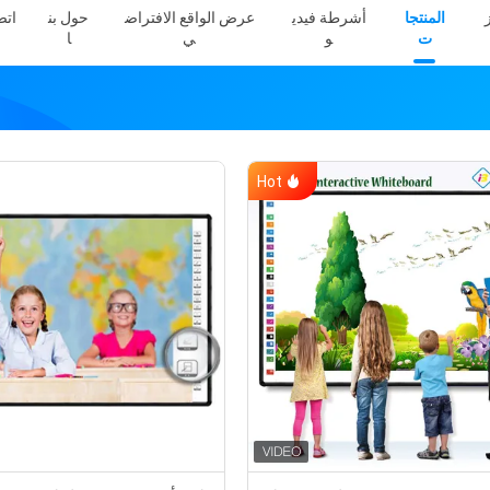
المنتجا
أشرطة فيدي
عرض الواقع الافتراض
حول بن
اتص
ت
و
ي
ا
Hot