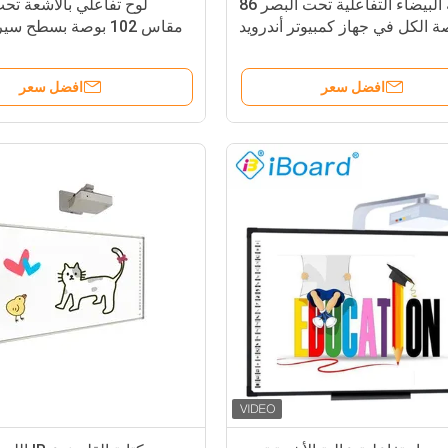
اللوحة البيضاء التفاعلية تحت البصر 86
لوح تفاعلي بالأشعة تحت
ة الكل في جهاز كمبيوتر أندرويد
مقاس 102 بوصة بسطح س
واحد مع USB HDMI TYPE-C Port
و 10 نقاط لمس للفصول الدراسية
Wifi Bluetooth Wireless Sha
افضل سعر
افضل سعر