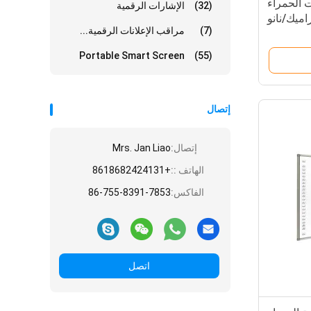
 الحمراء
(32)
الإشارات الرقمية
يراميك/نانو
(7)
مراقب الإعلانات الرقمية...
Portable Smart Screen
(55)
إتصال
إتصال:
Mrs. Jan Liao
الهاتف ::
+8618682424131
الفاكس:
86-755-8391-7853
اتصل