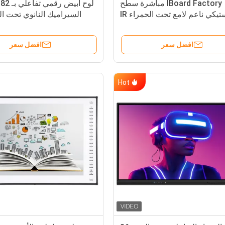
IBoard Factory مباشرة سطح
ل
بلاستيكي ناعم لامع تحت الحمراء IR
السيراميك النانوي تحت ال
البيضاء التفاعلية للكتابة بالقلم /
إطار متعدد اللمسات وا
الإصبع شريط الجانب الاختياري 22
افضل سعر
افضل سعر
اختصارات
Hot