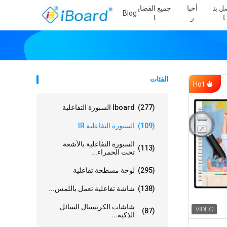
ل بن
أخبا
جميع القضاي
Blog
ا
ر
ا
الفئات
Hot
(277)
Iboard السبورة التفاعلية
(109)
السبورة التفاعلية IR
السبورة التفاعلية بالأشعة
(113)
تحت الحمراء...
(295)
لوحة مسطحة تفاعلية
(138)
شاشة تفاعلية تعمل باللمس...
شاشات الكريستال السائل
(87)
الذكية...