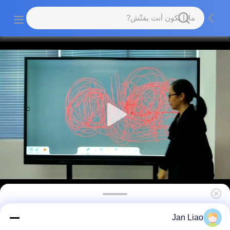
شاشة بيضاء تفاعلية LED مقاس 65 بوصة، لوحة
Jan Liao
مسطحة ذكية بنظام Android، 20/40 نقطة لمس،