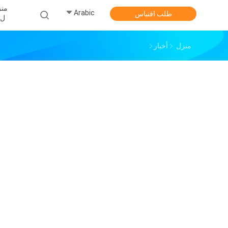
منز
Arabic
طلب اقتباس
ل
منزل
أخبار