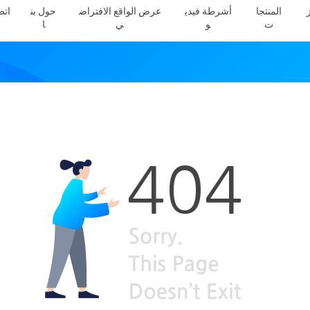
المنتجا
أشرطة فيدي
عرض الواقع الافتراض
حول بن
اتص
ت
و
ي
ا