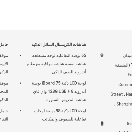
شاشات الكريستال السائل الذكية
حامل 
بلوك A ، ميدان
65 بوصة التفاعلية لوحة مسطحة
موقف 
شاشة لمسة شاشة مراقبة مع نظام
الأبي
Tanglangcheng (المنطقة
أندرويد للصف الذكي
الذكي / IFPD بحجم 
Fugu
لوحة LCD ذكية iBoard 75 بوصة
موقف 
Commun
أندرويد 8 + 128G USB واي فاي
المحم
Street ، Na
شاشة التدريس السبورة
الذكي 42-86 ب
Shenzhen ، Guangdong ،
لوحة LCD ذكية 98 بوصة لوحات
حامل 
تفاعلية للصفوف والمكاتب
التفاعلية