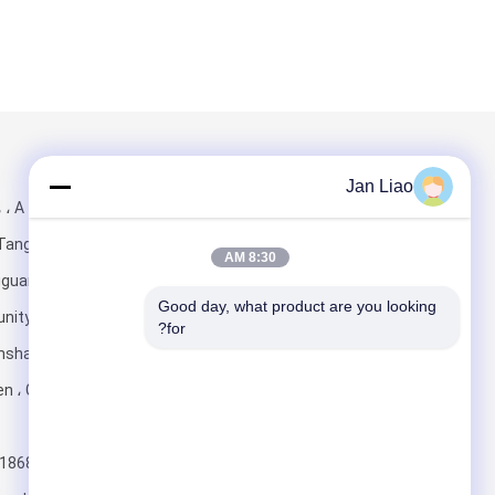
البريد بنا
تبعتنا
Jan Liao
1001 ، 
8:30 AM
الغربية) ، ang
Good day, what product are you looking 
ity ، Taoyuan
for?
nshan District ،
يرسل
الصين
+8618682424131