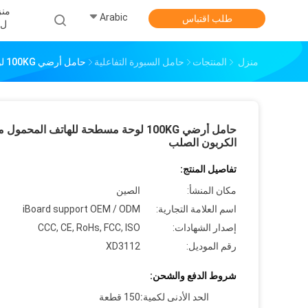
منز
Arabic
طلب اقتباس
ل
منزل
المنتجات
حامل السبورة التفاعلية
حامل أرضي 100KG لوحة مسطحة للهاتف المحمول مادة الكربون الصلب
حامل أرضي 100KG لوحة مسطحة للهاتف المحمول 
الكربون الصلب
تفاصيل المنتج:
مكان المنشأ:
الصين
اسم العلامة التجارية:
iBoard support OEM / ODM
إصدار الشهادات:
CCC, CE, RoHs, FCC, ISO
رقم الموديل:
XD3112
شروط الدفع والشحن:
الحد الأدنى لكمية:
150 قطعة