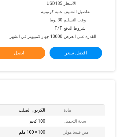
الأسعار:
USD135
تفاصيل التغليف:
علبة كرتونية
وقت التسليم:
30 يوما
شروط الدفع:
T/T
القدرة على العرض:
10000 جهاز كمبيوتر في الشهر
افضل سعر
اتصل
مادة:
الكربون الصلب
سعة التحميل:
100 كجم
مين فيسا هولز:
100 × 100 ملم