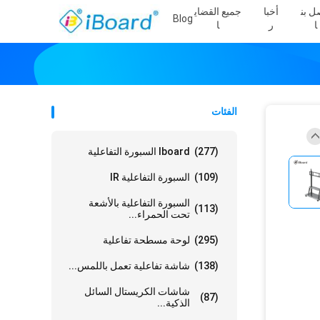
ل بن
أخبا
جميع القضاي
Blog
ا
ر
ا
الفئات
(277)
Iboard السبورة التفاعلية
(109)
السبورة التفاعلية IR
السبورة التفاعلية بالأشعة
(113)
تحت الحمراء...
(295)
لوحة مسطحة تفاعلية
(138)
شاشة تفاعلية تعمل باللمس...
شاشات الكريستال السائل
(87)
الذكية...