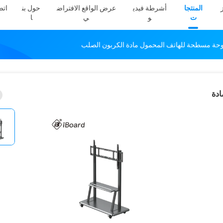
المنتجا
أشرطة فيدي
عرض الواقع الافتراض
حول بن
اتص
ت
و
ي
ا
مادة