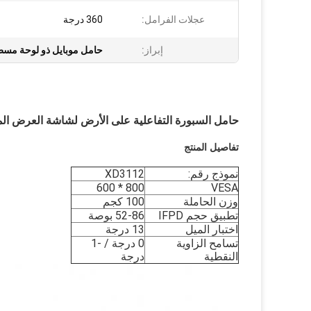
عجلات الفرامل:
360 درجة
إبراز:
حامل موبايل ذو لوحة مسطحة 100
حامل السبورة التفاعلية على الأرض لشاشة العرض ال
تفاصيل المنتج
نموذج رقم:
XD3112
800 * 600
VESA
وزن الحاملة
100 كجم
تطبيق حجم IFPD
52-86 بوصة
اختبار الميل
13 درجة
تسامح الزاوية
0 درجة / -1
النقطية
درجة