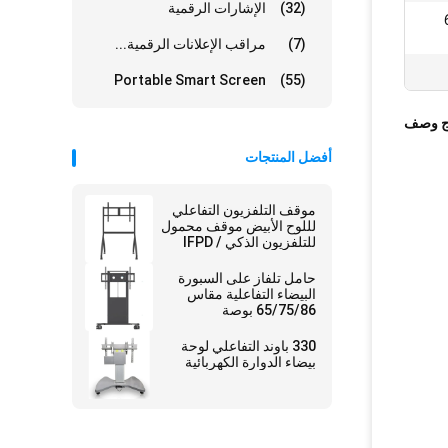
(32)
الإشارات الرقمية
ع) × 60
(7)
مراقب الإعلانات الرقمية...
Portable Smart Screen
(55)
ج وصف
أفضل المنتجات
موقف التلفزيون التفاعلي
لللوح الأبيض موقف محمول
للتلفزيون الذكي / IFPD
بحجم 43-86 بوصة
حامل تلفاز على السبورة
البيضاء التفاعلية مقاس
65/75/86 بوصة
330 باوند التفاعلي لوحة
بيضاء الدوارة الكهربائية