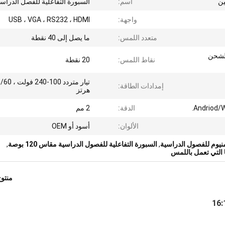
ين
اسم:
السبورة التفاعلية للفصل الدراس
واجهة:
USB ، VGA ، RS232 ، HDMI
متعدد اللمس:
ما يصل إلى 40 نقطة
لشحن
نقاط اللمس:
20 نقطة
تيار متردد 100-240 
إمدادات الطاقة:
هرتز
Andriod/
الدقة:
2 مم
الألوان:
أسود أو OEM
منيوم للفصول الدراسية
,
السبورة التفاعلية للفصول الدراسية مقاس 120 بوصة
,
منتو