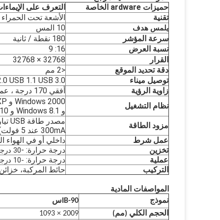
ح
ميزات ardware الخاصة
التعرف على الإيماءا
تقنية
الأشعة تحت الحمراء
10 المس
يلمس
هدف
سرعة المؤشر
180 نقطة / ثانية
نسبة العرض
16: 9
القرار
32768 × 32768
دقة تحديد الموقع
<2 مم
توصيل
ميناء
.0 USB 1.1 USB 3.0
زاوية الرؤية
أفقي 170 درجة ، عمودي 160 درجة
نظام التشغيل
و Windows 8.1 و Windows 10 و Linux و Mac و Android
مصدر طاقة USB
تيار مستم
مزود الطاقة
00mA عند 5 فولت)
3
عمل
شرط
داخلي
أو في الهواء ا
تخزين
درجة حرارة:
-
30 درجة مئوية ~ 60 درجة مئوية
عملية
درجة حرارة
:
-10 درجة مئوية ~ 45 درجة مئوية
التركيب
حائط
المركبة،
خزائن
المواصفات المادية
نموذج
IB-90
س
الحجم الكلي (مم)
2009 × 1093