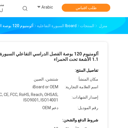
منز
Arabic
طلب اقتباس
ل
منزل
المنتجات
Iboard السبورة التفاعلية
ألومنيوم 120 بوصة الفصل الدراسي التفاعلي السبورة USB 1.1 الأشعة تحت الحمراء
1.1 الأشعة تحت الحمراء
تفاصيل المنتج:
مكان المنشأ:
شنتشن، الصين
اسم العلامة التجارية:
iBoard or OEM
C, CE, FCC, RoHS, Reach, OHSAS,
إصدار الشهادات:
ISO9001, ISO14001
رقم الموديل:
دعم OEM
شروط الدفع والشحن: