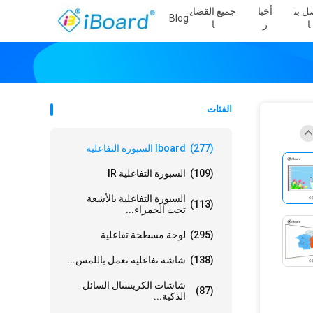
ل بن
أخبا
جميع القضاي
Blog
ا
ر
ا
الفئات
(277)
Iboard السبورة التفاعلية
(109)
السبورة التفاعلية IR
السبورة التفاعلية بالأشعة
(113)
تحت الحمراء...
(295)
لوحة مسطحة تفاعلية
(138)
شاشة تفاعلية تعمل باللمس...
شاشات الكريستال السائل
(87)
الذكية...