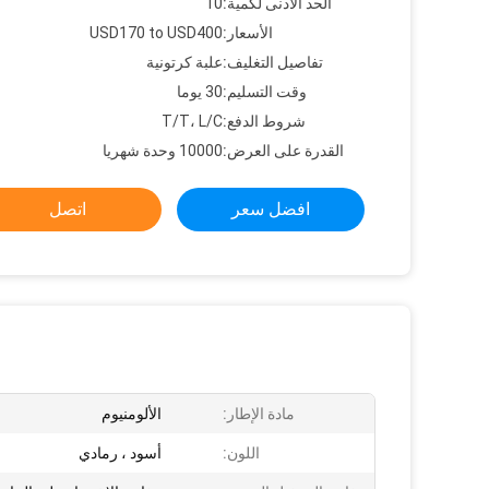
الحد الأدنى لكمية:
10
الأسعار:
USD170 to USD400
تفاصيل التغليف:
علبة كرتونية
وقت التسليم:
30 يوما
شروط الدفع:
T/T، L/C
القدرة على العرض:
10000 وحدة شهريا
افضل سعر
اتصل
مادة الإطار:
الألومنيوم
اللون:
أسود ، رمادي