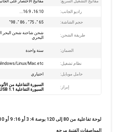
مفاتيح التشغيل السريع:
مفاتيح الاختصار على الجانب
راديو الجانب:
16:10، 16:9....
حجم الشاشة:
65 "، 75" ، 86 "، 98"
شحن شاحنة شحن البحر ا
طريقة الشحن:
البحري
الضمان:
سنة واحدة
نظام تشغيل:
Windows/Linux/Mac.etc.
حامل موبايل:
اختياري
السبورة التفاعلية من الألو
إبراز:
السبورة التفاعلية USB 1.1 التي تعمل باللمس
لوحة تفاعلية من 80 إلى 120 بوصة 4: 3 أو 16: 9 أو 16:10
المواصفات الفنية مرجع